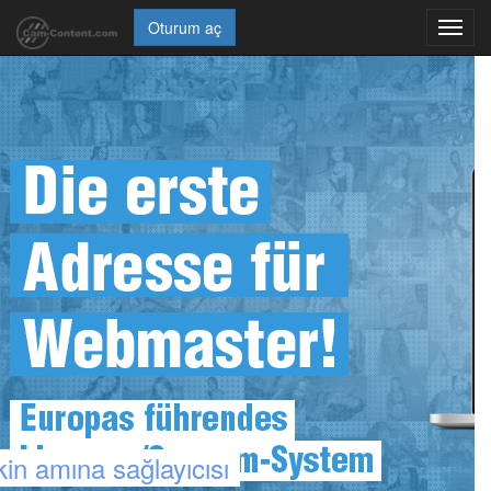
Oturum aç
Toggl
navig
in amına sağlayıcısı