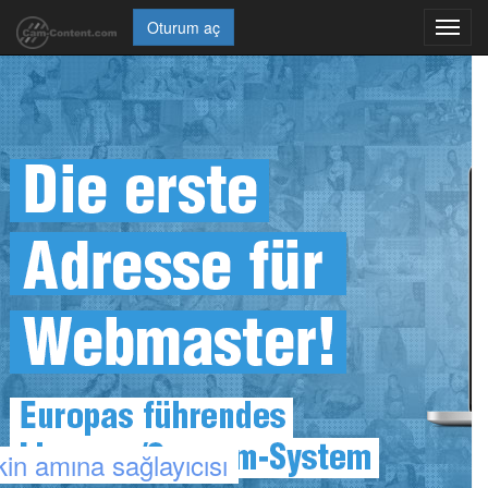
Oturum aç
Toggl
navig
in amına sağlayıcısı