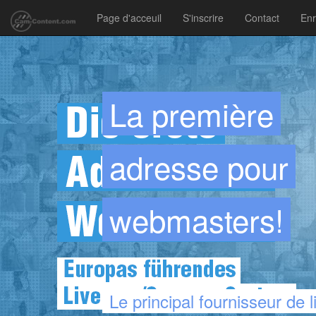
Page d'acceuil
S'inscrire
Contact
Enr
La première
adresse pour
webmasters!
Le principal fournisseur de 